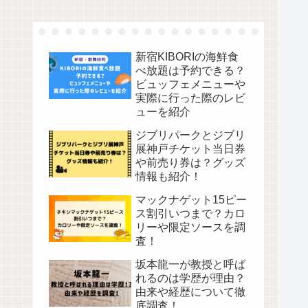
新宿KIBORIの海鮮食
べ放題は予約できる？
ビュッフェメニューや
実際に行った際のレビ
ューを紹介
ジブリパークとジブリ
展神戸チケット当日券
や前売り券は？グッズ
情報も紹介！
マックナゲット15ピー
ス割引いつまで？カロ
リーや限定ソースを調
査！
坂本龍一が教授と呼ば
れるのは学歴が理由？
由来や経歴について徹
底調査！