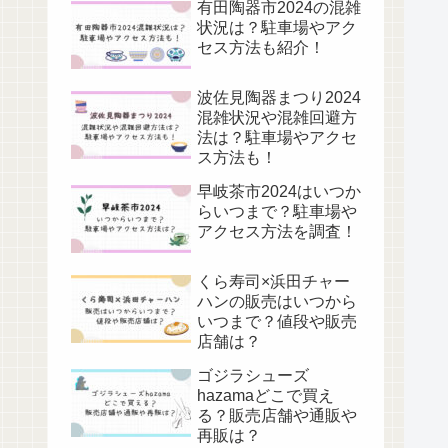
有田陶器市2024の混雑
状況は？駐車場やアク
セス方法も紹介！
波佐見陶器まつり2024
混雑状況や混雑回避方
法は？駐車場やアクセ
ス方法も！
早岐茶市2024はいつか
らいつまで？駐車場や
アクセス方法を調査！
くら寿司×浜田チャー
ハンの販売はいつから
いつまで？値段や販売
店舗は？
ゴジラシューズ
hazamaどこで買え
る？販売店舗や通販や
再販は？